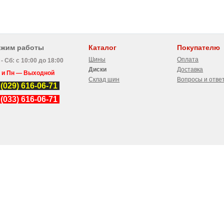
ежим работы
Каталог
Покупателю
Шины
Оплата
 - Сб: с 10:00 до 18:00
Диски
Доставка
 и Пн — Выходной
Склад шин
Вопросы и отве
 (029) 616-06-71
 (033) 616-06-71
8-22, каб.210
14