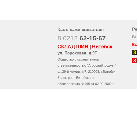
Р
Как с нами связаться
8 0212
62-15-67
Вт
Вс
СКЛАД ШИН | Витебск
8
ул. Пороховая, д.9Г
Общество с ограниченной
8
ответственностью "Агроснабпродукт"
ул.39-й Армии, д.7, 210008, г.Витебск
Зарег. реш. Витебского
облисполкома №495 от 02.09.2002 г.
УНП 390184348
E-mail: 
info@kolesa.by
Уполномоченное лицо - Директор Малаховский В.В.
Упр.торговли и услуг Витебского горисполкома 43-6
Сайт зарегистрирован в Торговом реестре 30.01.20
Регистрационный номер 159260