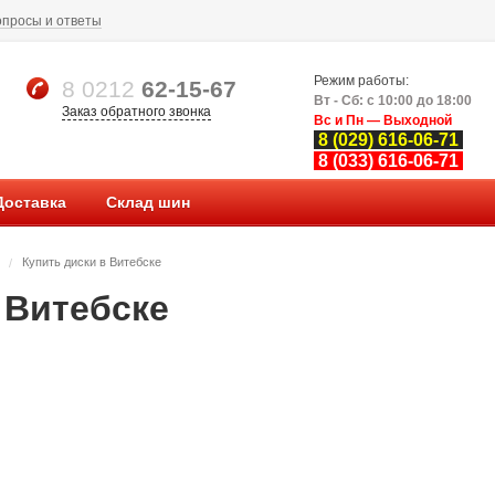
опросы и ответы
Режим работы:
8 0212
62-15-67
Вт - Сб: с 10:00 до 18:00
Заказ обратного звонка
Вс и Пн — Выходной
8 (029) 616-06-71
8 (033) 616-06-71
Доставка
Склад шин
Купить диски в Витебске
/
 Витебске